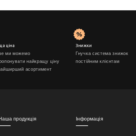
ща ціна
Знижки
е ми можемо
Гнучка система знижок
ропонувати найкращу ціну
постійним клієнтам
найширший асортимент
Наша продукція
Інформація