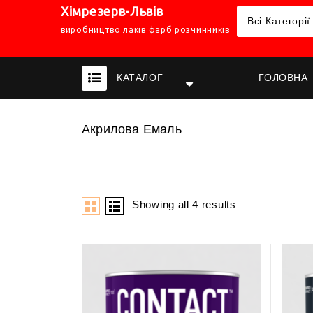
Хімрезерв-Львів
Всі Категорії
виробництво лаків фарб розчинників
КАТАЛОГ
ГОЛОВНА
Акрилова Емаль
Showing all 4 results