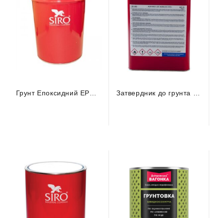
Грунт Епоксидний EPOFIX 2К св.сірий RAL 7035 2К 29.4 (25кг)
Затвердник до грунта Епоксидного EPOFIX 02.04 (5кг)