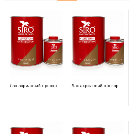
Лак акриловий прозорий швидкий CLEAR MS 2K 61.1.X150 (1л) + затвердник (0,5л) (комплект)
Лак акриловий прозорий повітряної сушки CLEAR 2К HS premium 61.1.X800 (1л) + затвердник (0,33л) (комплект)