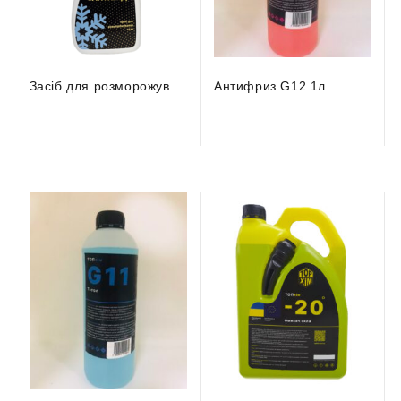
Засіб для розморожування скла (0,5л) (0,4кг) ТОРхім
Антифриз G12 1л