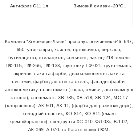
Антифриз G11 1л
Зимовий омивач -20°С 4л зелений
Компанія “Хімрезерв-Львів” пропонує розчинник 646, 647,
650, уайт-спірит, ксилол, ортоксилол, перхлор,
бутилацетат, етилацетат, сольвент, лак нц-218, емаль
ПФ-115, ПФ-266, ПФ-133, грунтовку ГФ-021, грунт-емаль,
акрилові лаки та фарби, двохкомпонентні лаки та
системи, фарби для стін та стель, фасадні фарби,
автокосметику та автохімію (тосол, омивач, автошампуні
та інше), спецемалі : ХВ-785, ХВ-518, ХВ-124, МС-17
(хлорвінілові), АК-501, АК-11, (фарби для размітки доріг),
холодний пластик, КО-814, КО-811 (емалі
кремнійорганічні), спецгрунти ХС-010, ФЛ-03к, ВЛ-02,
АК-069, А-070. та багато інших ЛФМ.