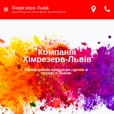
Хімрезерв-Львів
виробництво лаків фарб розчинників
Компанія
Хімрезерв-Львів
Лакофарбова продукція гуртом зі
складу у Львові