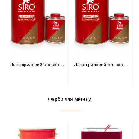
Лак акриловий прозорий повітряної сушки CLEAR 2K UHS 61.1.X99 (1л) + затвердник (0,5л) (комплект)
Лак акриловий прозорий CLEAR UHS 2K premium 61.1.X900 (5л) + затвердник (2,5л) (комплект)
Фарби для металу