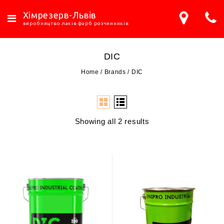
Хімрезерв-Львів
виробництво лаків фарб розчинників
DIC
Home
/
Brands
/
DIC
Showing all 2 results