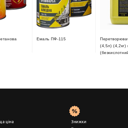
ретанова
Емаль ПФ-115
Перетворювач
(4,5л) (4,2кг)
(безкислотни
ща ціна
Знижки