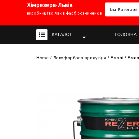
Хімрезерв-Львів
Всі Категорії
виробництво лаків фарб розчинників
КАТАЛОГ
ГОЛОВНА
Home
/
Лакофарбова продукція
/
Емалі
/
Емал