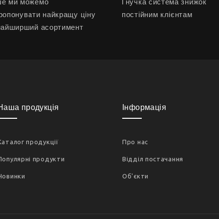
е ми можемо
Гнучка система знижок
ропонувати найкращу ціну
постійним клієнтам
найширший асортимент
Наша продукція
Інформація
Каталог продукції
Про нас
Популярні продукти
Відділ постачання
Новинки
Об'єкти