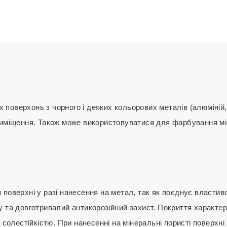
оверхонь з чорного і деяких кольорових металів (алюміній, 
риміщення. Також може використовуватися для фарбування м
поверхні у разі нанесення на метал, так як поєднує властиво
у та довготривалий антикорозійний захист. Покриття характе
 солестійкістю. При нанесенні на мінеральні пористі поверхні