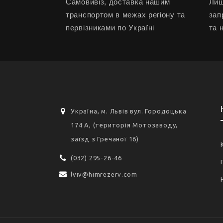
Самовивіз, доставка нашим
Лиш
транспортом в межах регіону та
зап
первізниками по Україні
та 
Україна, м. Львів вул. Городоцька
174 А, (територія Мотозаводу,
заїзд з Гречаної 16)
(032) 295-26-46
lviv@himrezerv.com