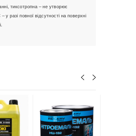
анні, тиксотропна – не утворює
– у разі повної відсутності на поверхні
і.