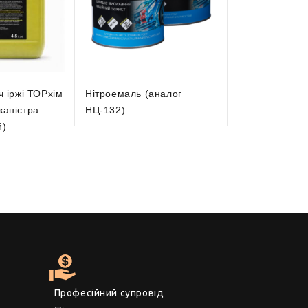
 іржі ТОРхім
Нітроемаль (аналог
Емаль Грунт-е
 каністра
НЦ-132)
й)
Професійний супровід