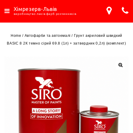
Хімрезерв-Львів
виробництво лаків фарб розчинників
Home
/
Автофарби та автоемалі
/
Грунт акриловий швидкий
BASIC 8 2К темно сірий 69.8 (1л) + затвердник 0,2л) (комплект)