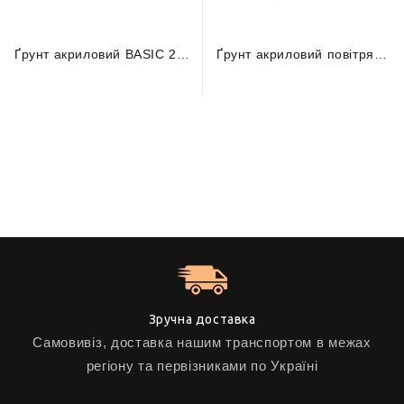
Ґрунт акриловий BASIС 2 2K 69.9 чорний (1л)
Ґрунт акриловий повітряної сушки BASIС 2K чорний 69.9 (2,5л) + затвердник (0,5л) (комплект)
Зручна доставка
Самовивіз, доставка нашим транспортом в межах
регіону та первізниками по Україні