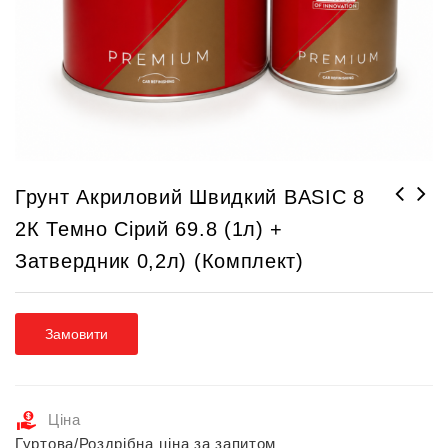
Грунт Акриловий Швидкий BASIC 8
2К Темно Сірий 69.8 (1л) +
Лак акриловий CLEAR 2К HS extra
Грунт акриловий швидкий BASIC 8
61.4.X30 матовий (1л) +
2К білий 69.8 (1л) + затвердник
Затвердник 0,2л) (комплект)
затвердник (0,5л) (комплект)
(0,2л)(комплект)
Замовити
Ціна
Гуртова/Роздрібна ціна за запитом