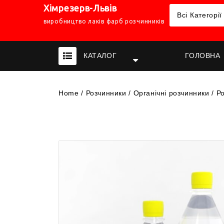
Хімрезерв-Львів
Всі Категорії
виробництво лаків фарб розчинників
КАТАЛОГ
ГОЛОВНА
Home
/
Розчинники
/
Органічні розчинники
/
Р