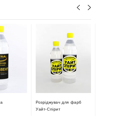
ra
Розріджувач для фарб
Акриловий ро
Уайт-Спірит
THINNER пові