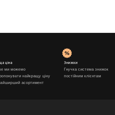
ща ціна
Знижки
е ми можемо
Гнучка система знижок
ропонувати найкращу ціну
постійним клієнтам
найширший асортимент