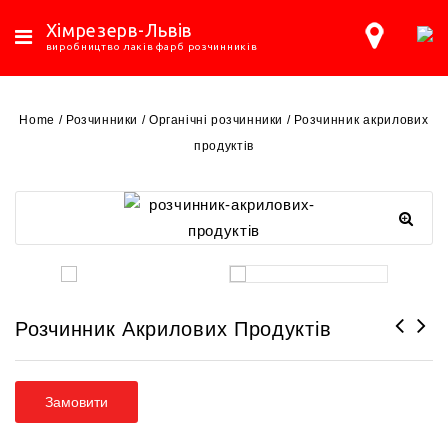
Хімрезерв-Львів
виробництво лаків фарб розчинників
Home
/
Розчинники
/
Органічні розчинники
/
Розчинник акрилових
продуктів
Розчинник Акрилових Продуктів
ЛАК нітроцеллюлозний SOLAK NC
SLN-55
Замовити