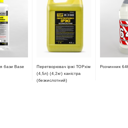
я бази Base
Перетворювач іржі ТОРхім
Розчинник 64
(4,5л) (4,2кг) каністра
(безкислотний)