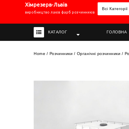
Хімрезерв-Львів
Всі Категорії
виробництво лаків фарб розчинників
КАТАЛОГ
ГОЛОВНА
Home
/
Розчинники
/
Органічні розчинники
/
Р