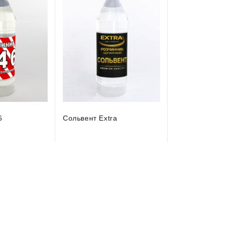
6
Сольвент Extra
Розчинник 64