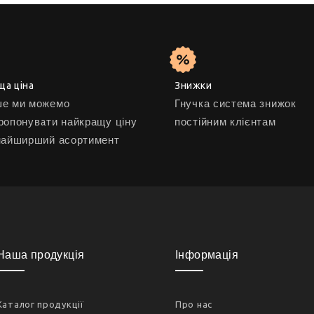
ща ціна
Знижки
е ми можемо
Гнучка система знижок
ропонувати найкращу ціну
постійним клієнтам
найширший асортимент
Наша продукція
Інформація
Каталог продукції
Про нас